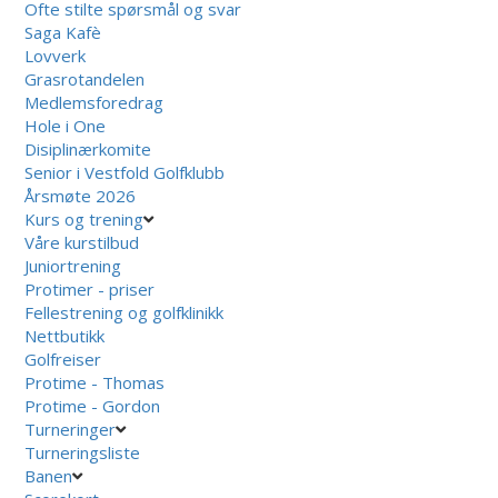
Ofte stilte spørsmål og svar
Saga Kafè
Lovverk
Grasrotandelen
Medlemsforedrag
Hole i One
Disiplinærkomite
Senior i Vestfold Golfklubb
Årsmøte 2026
Kurs og trening
Våre kurstilbud
Juniortrening
Protimer - priser
Fellestrening og golfklinikk
Nettbutikk
Golfreiser
Protime - Thomas
Protime - Gordon
Turneringer
Turneringsliste
Banen