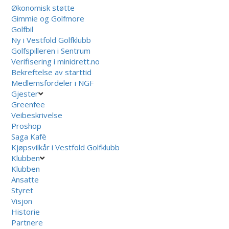
Økonomisk støtte
Gimmie og Golfmore
Golfbil
Ny i Vestfold Golfklubb
Golfspilleren i Sentrum
Verifisering i minidrett.no
Bekreftelse av starttid
Medlemsfordeler i NGF
Gjester
Greenfee
Veibeskrivelse
Proshop
Saga Kafè
Kjøpsvilkår i Vestfold Golfklubb
Klubben
Klubben
Ansatte
Styret
Visjon
Historie
Partnere