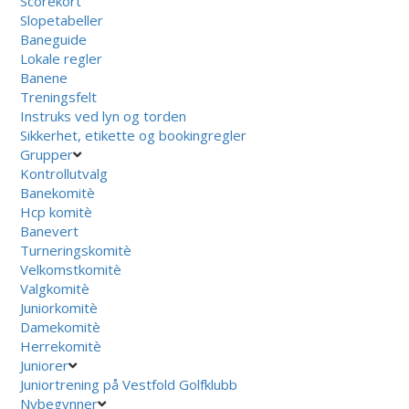
Scorekort
Slopetabeller
Baneguide
Lokale regler
Banene
Treningsfelt
Instruks ved lyn og torden
Sikkerhet, etikette og bookingregler
Grupper
Kontrollutvalg
Banekomitè
Hcp komitè
Banevert
Turneringskomitè
Velkomstkomitè
Valgkomitè
Juniorkomitè
Damekomitè
Herrekomitè
Juniorer
Juniortrening på Vestfold Golfklubb
Nybegynner