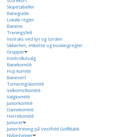
Scorekort
Slopetabeller
Baneguide
Lokale regler
Banene
Treningsfelt
Instruks ved lyn og torden
Sikkerhet, etikette og bookingregler
Grupper
Kontrollutvalg
Banekomitè
Hcp komitè
Banevert
Turneringskomitè
Velkomstkomitè
Valgkomitè
Juniorkomitè
Damekomitè
Herrekomitè
Juniorer
Juniortrening på Vestfold Golfklubb
Nybegynner