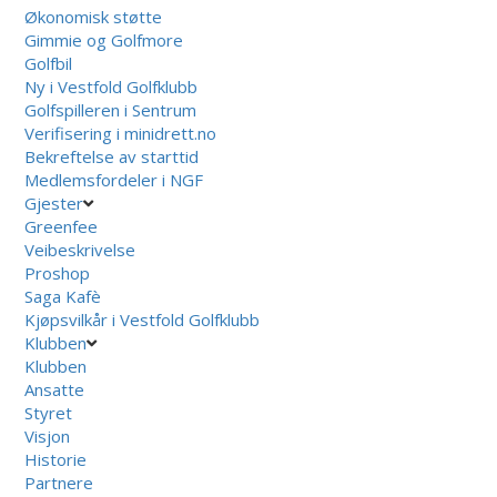
Økonomisk støtte
Gimmie og Golfmore
Golfbil
Ny i Vestfold Golfklubb
Golfspilleren i Sentrum
Verifisering i minidrett.no
Bekreftelse av starttid
Medlemsfordeler i NGF
Gjester
Greenfee
Veibeskrivelse
Proshop
Saga Kafè
Kjøpsvilkår i Vestfold Golfklubb
Klubben
Klubben
Ansatte
Styret
Visjon
Historie
Partnere