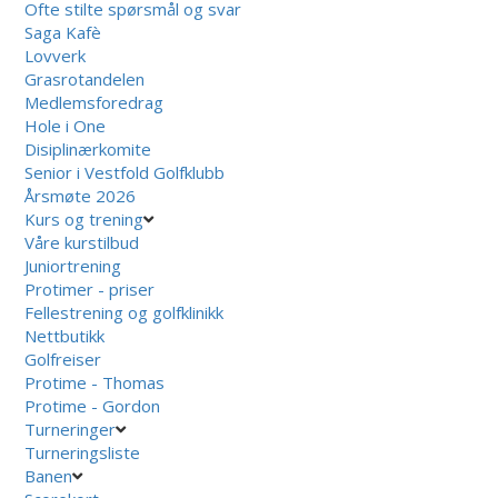
Ofte stilte spørsmål og svar
Saga Kafè
Lovverk
Grasrotandelen
Medlemsforedrag
Hole i One
Disiplinærkomite
Senior i Vestfold Golfklubb
Årsmøte 2026
Kurs og trening
Våre kurstilbud
Juniortrening
Protimer - priser
Fellestrening og golfklinikk
Nettbutikk
Golfreiser
Protime - Thomas
Protime - Gordon
Turneringer
Turneringsliste
Banen