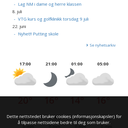
Lag NM i dame og herre klassen
8. juli
VTG kurs og golfklinikk torsdag 9 juli
22. juni
Nyhet!! Putting skole
Se nyhetsarkiv
17:00
21:00
01:00
05:00
20°
16°
14°
16°
Dette nettstedet bruker cookies (informasjonskapsler) for
5 m/s
4 m/s
3 m/s
3 m/s
å tilpasse nettsidene bedre til deg som bruker.
0 mm
0 mm
0 mm
0 mm