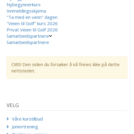
Nybegynnerkurs
Innmeldingsskjema
"Ta med en venn" dagen
"Veien til Golf" kurs 2026
Privat Veien til Golf 2026
Samarbeidspartnere
Samarbeidspartnere
OBS! Den siden du forsøker å nå finnes ikke på dette
nettstedet.
VELG
Våre kurstilbud
Juniortrening