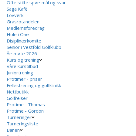
Ofte stilte spørsmål og svar
Saga Kafè
Lovverk
Grasrotandelen
Medlemsforedrag
Hole i One
Disiplinærkomite
Senior i Vestfold Golfklubb
Årsmøte 2026
Kurs og trening
Våre kurstilbud
Juniortrening
Protimer - priser
Fellestrening og golfklinikk
Nettbutikk
Golfreiser
Protime - Thomas
Protime - Gordon
Turneringer
Turneringsliste
Banen