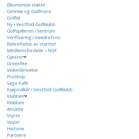
Økonomisk støtte
Gimmie og Golfmore
Golfbil
Ny i Vestfold Golfklubb
Golfspilleren i Sentrum
Verifisering i minidrett.no
Bekreftelse av starttid
Medlemsfordeler i NGF
Gjester
Greenfee
Veibeskrivelse
Proshop
Saga Kafè
Kjøpsvilkår i Vestfold Golfklubb
Klubben
Klubben
Ansatte
Styret
Visjon
Historie
Partnere