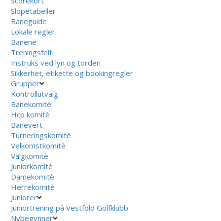
Scorekort
Slopetabeller
Baneguide
Lokale regler
Banene
Treningsfelt
Instruks ved lyn og torden
Sikkerhet, etikette og bookingregler
Grupper
Kontrollutvalg
Banekomitè
Hcp komitè
Banevert
Turneringskomitè
Velkomstkomitè
Valgkomitè
Juniorkomitè
Damekomitè
Herrekomitè
Juniorer
Juniortrening på Vestfold Golfklubb
Nybegynner