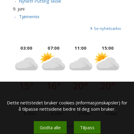
Nyhet!! Putting skole
9. juni
Tjømemix
Se nyhetsarkiv
03:00
07:00
11:00
15:00
15°
16°
20°
20°
Dette nettstedet bruker cookies (informasjonskapsler) for
2 m/s
2 m/s
2 m/s
4 m/s
å tilpasse nettsidene bedre til deg som bruker.
0 mm
0 mm
0 mm
0 mm
Se mer hos yr.no
Godta alle
Tilpass