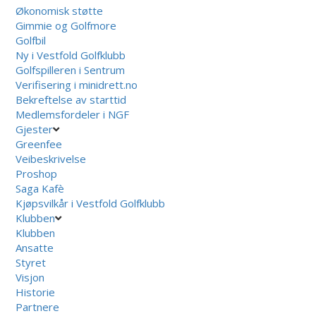
Økonomisk støtte
Gimmie og Golfmore
Golfbil
Ny i Vestfold Golfklubb
Golfspilleren i Sentrum
Verifisering i minidrett.no
Bekreftelse av starttid
Medlemsfordeler i NGF
Gjester
Greenfee
Veibeskrivelse
Proshop
Saga Kafè
Kjøpsvilkår i Vestfold Golfklubb
Klubben
Klubben
Ansatte
Styret
Visjon
Historie
Partnere