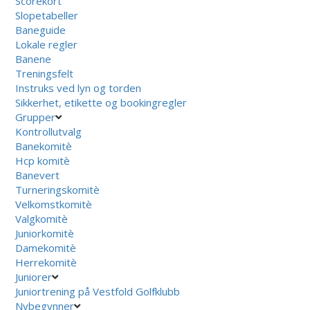
Scorekort
Slopetabeller
Baneguide
Lokale regler
Banene
Treningsfelt
Instruks ved lyn og torden
Sikkerhet, etikette og bookingregler
Grupper
Kontrollutvalg
Banekomitè
Hcp komitè
Banevert
Turneringskomitè
Velkomstkomitè
Valgkomitè
Juniorkomitè
Damekomitè
Herrekomitè
Juniorer
Juniortrening på Vestfold Golfklubb
Nybegynner