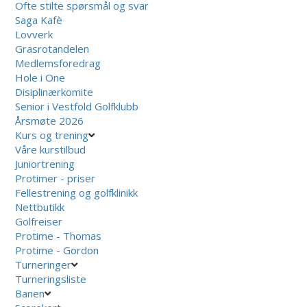
Ofte stilte spørsmål og svar
Saga Kafè
Lovverk
Grasrotandelen
Medlemsforedrag
Hole i One
Disiplinærkomite
Senior i Vestfold Golfklubb
Årsmøte 2026
Kurs og trening
Våre kurstilbud
Juniortrening
Protimer - priser
Fellestrening og golfklinikk
Nettbutikk
Golfreiser
Protime - Thomas
Protime - Gordon
Turneringer
Turneringsliste
Banen