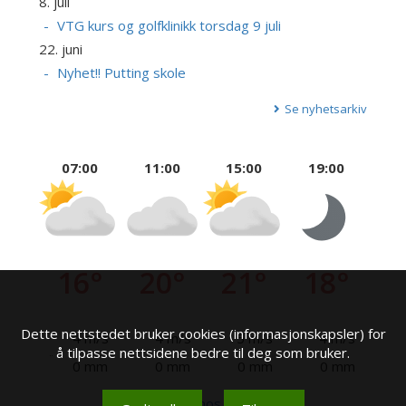
8. juli
VTG kurs og golfklinikk torsdag 9 juli
22. juni
Nyhet!! Putting skole
Se nyhetsarkiv
07:00
11:00
15:00
19:00
16°
20°
21°
18°
Dette nettstedet bruker cookies (informasjonskapsler) for
4 m/s
4 m/s
5 m/s
4 m/s
å tilpasse nettsidene bedre til deg som bruker.
0 mm
0 mm
0 mm
0 mm
Se mer hos yr.no