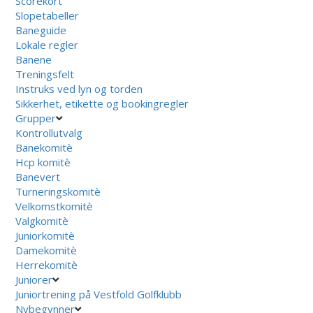
Scorekort
Slopetabeller
Baneguide
Lokale regler
Banene
Treningsfelt
Instruks ved lyn og torden
Sikkerhet, etikette og bookingregler
Grupper
Kontrollutvalg
Banekomitè
Hcp komitè
Banevert
Turneringskomitè
Velkomstkomitè
Valgkomitè
Juniorkomitè
Damekomitè
Herrekomitè
Juniorer
Juniortrening på Vestfold Golfklubb
Nybegynner