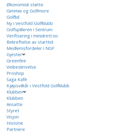
Økonomisk støtte
Gimmie og Golfmore
Golfbil
Ny i Vestfold Golfklubb
Golfspilleren i Sentrum
Verifisering i minidrett.no
Bekreftelse av starttid
Medlemsfordeler i NGF
Gjester
Greenfee
Veibeskrivelse
Proshop
Saga Kafè
Kjøpsvilkår i Vestfold Golfklubb
Klubben
Klubben
Ansatte
Styret
Visjon
Historie
Partnere