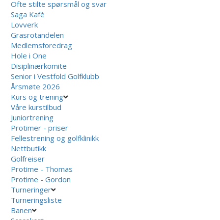
Ofte stilte spørsmål og svar
Saga Kafè
Lovverk
Grasrotandelen
Medlemsforedrag
Hole i One
Disiplinærkomite
Senior i Vestfold Golfklubb
Årsmøte 2026
Kurs og trening
Våre kurstilbud
Juniortrening
Protimer - priser
Fellestrening og golfklinikk
Nettbutikk
Golfreiser
Protime - Thomas
Protime - Gordon
Turneringer
Turneringsliste
Banen