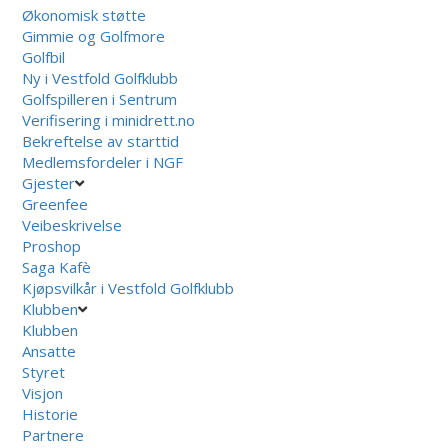
Økonomisk støtte
Gimmie og Golfmore
Golfbil
Ny i Vestfold Golfklubb
Golfspilleren i Sentrum
Verifisering i minidrett.no
Bekreftelse av starttid
Medlemsfordeler i NGF
Gjester
Greenfee
Veibeskrivelse
Proshop
Saga Kafè
Kjøpsvilkår i Vestfold Golfklubb
Klubben
Klubben
Ansatte
Styret
Visjon
Historie
Partnere