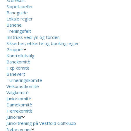
Scorekort
Slopetabeller
Baneguide
Lokale regler
Banene
Treningsfelt
Instruks ved lyn og torden
Sikkerhet, etikette og bookingregler
Grupper
Kontrollutvalg
Banekomitè
Hcp komitè
Banevert
Turneringskomitè
Velkomstkomitè
Valgkomitè
Juniorkomitè
Damekomitè
Herrekomitè
Juniorer
Juniortrening på Vestfold Golfklubb
Nybegynner