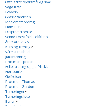
Ofte stilte spørsmål og svar
Saga Kafè
Lovverk
Grasrotandelen
Medlemsforedrag
Hole i One
Disiplinærkomite
Senior i Vestfold Golfklubb
Årsmøte 2026
Kurs og trening
Våre kurstilbud
Juniortrening
Protimer - priser
Fellestrening og golfklinikk
Nettbutikk
Golfreiser
Protime - Thomas
Protime - Gordon
Turneringer
Turneringsliste
Banen