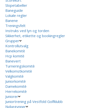
Scorekort
Slopetabeller
Baneguide
Lokale regler
Banene
Treningsfelt
Instruks ved lyn og torden
Sikkerhet, etikette og bookingregler
Grupper
Kontrollutvalg
Banekomitè
Hcp komitè
Banevert
Turneringskomitè
Velkomstkomitè
Valgkomitè
Juniorkomitè
Damekomitè
Herrekomitè
Juniorer
Juniortrening på Vestfold Golfklubb
Nybegynner