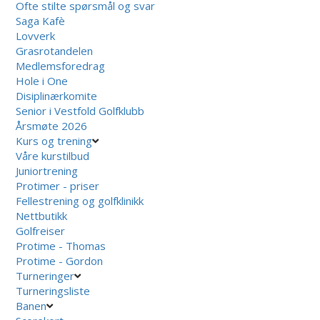
Ofte stilte spørsmål og svar
Saga Kafè
Lovverk
Grasrotandelen
Medlemsforedrag
Hole i One
Disiplinærkomite
Senior i Vestfold Golfklubb
Årsmøte 2026
Kurs og trening
Våre kurstilbud
Juniortrening
Protimer - priser
Fellestrening og golfklinikk
Nettbutikk
Golfreiser
Protime - Thomas
Protime - Gordon
Turneringer
Turneringsliste
Banen