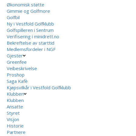
Økonomisk støtte
Gimmie og Golfmore
Golfbil
Ny i Vestfold Golfklubb
Golfspilleren i Sentrum
Verifisering i minidrett.no
Bekreftelse av starttid
Medlemsfordeler i NGF
Gjester
Greenfee
Veibeskrivelse
Proshop
Saga Kafè
Kjøpsvilkår i Vestfold Golfklubb
Klubben
Klubben
Ansatte
Styret
Visjon
Historie
Partnere