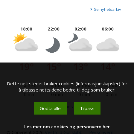
Se nyhetsarkiv
18:00
22:00
02:00
06:00
19°
15°
13°
14°
Dette nettstedet bruker cookies (informasjonskapsler) for
2 m/s
3 m/s
3 m/s
3 m/s
å tilpasse nettsidene bedre til deg som bruker.
0 mm
0 mm
0 mm
0 mm
Se mer hos yr.no
Godta alle
Tilpass
Les mer om cookies og personvern her
© Copyright 2026
Vestfold Golfklubb
-
Personvern