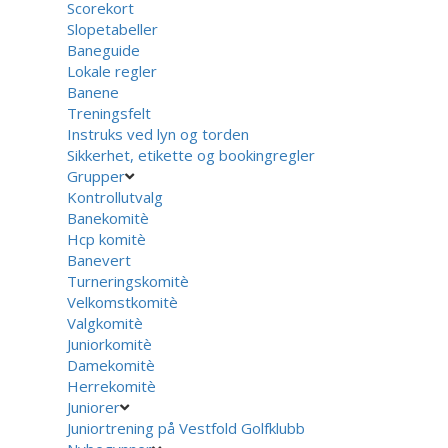
Scorekort
Slopetabeller
Baneguide
Lokale regler
Banene
Treningsfelt
Instruks ved lyn og torden
Sikkerhet, etikette og bookingregler
Grupper
Kontrollutvalg
Banekomitè
Hcp komitè
Banevert
Turneringskomitè
Velkomstkomitè
Valgkomitè
Juniorkomitè
Damekomitè
Herrekomitè
Juniorer
Juniortrening på Vestfold Golfklubb