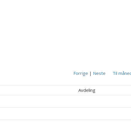
Forrige
|
Neste
Til måne
Avdeling