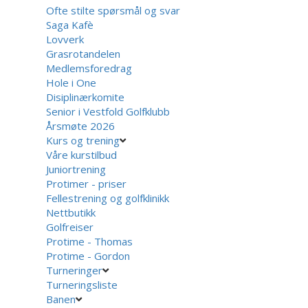
Ofte stilte spørsmål og svar
Saga Kafè
Lovverk
Grasrotandelen
Medlemsforedrag
Hole i One
Disiplinærkomite
Senior i Vestfold Golfklubb
Årsmøte 2026
Kurs og trening
Våre kurstilbud
Juniortrening
Protimer - priser
Fellestrening og golfklinikk
Nettbutikk
Golfreiser
Protime - Thomas
Protime - Gordon
Turneringer
Turneringsliste
Banen