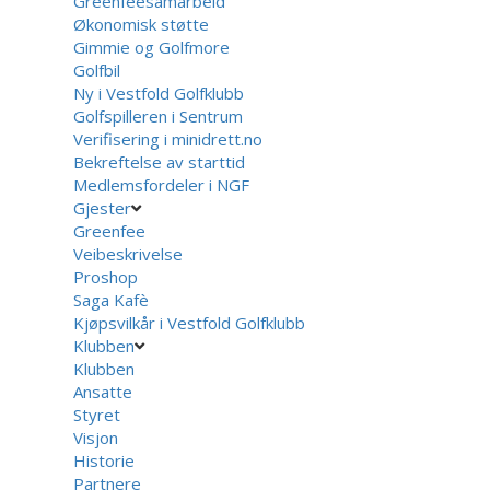
Greenfeesamarbeid
Økonomisk støtte
Gimmie og Golfmore
Golfbil
Ny i Vestfold Golfklubb
Golfspilleren i Sentrum
Verifisering i minidrett.no
Bekreftelse av starttid
Medlemsfordeler i NGF
Gjester
Greenfee
Veibeskrivelse
Proshop
Saga Kafè
Kjøpsvilkår i Vestfold Golfklubb
Klubben
Klubben
Ansatte
Styret
Visjon
Historie
Partnere