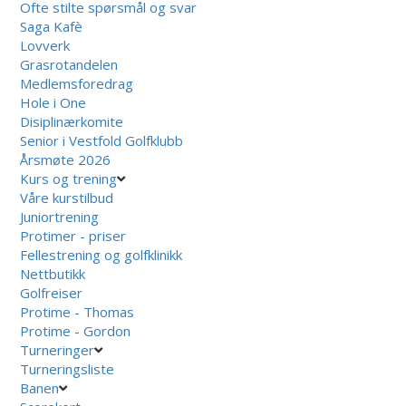
Ofte stilte spørsmål og svar
Saga Kafè
Lovverk
Grasrotandelen
Medlemsforedrag
Hole i One
Disiplinærkomite
Senior i Vestfold Golfklubb
Årsmøte 2026
Kurs og trening
Våre kurstilbud
Juniortrening
Protimer - priser
Fellestrening og golfklinikk
Nettbutikk
Golfreiser
Protime - Thomas
Protime - Gordon
Turneringer
Turneringsliste
Banen