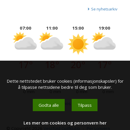
Se nyhetsarkiv
07:00
11:00
15:00
19:00
17°
18°
20°
17°
Dette nettstedet bruker cookies (informasjonskapsler) for
6 m/s
6 m/s
4 m/s
1 m/s
å tilpasse nettsidene bedre til deg som bruker.
0 mm
0 mm
0 mm
0 mm
Se mer hos yr.no
Godta alle
Tilpass
Les mer om cookies og personvern her
© Copyright 2026
Vestfold Golfklubb
-
Personvern