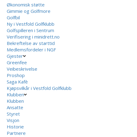
Økonomisk støtte
Gimmie og Golfmore
Golfbil
Ny i Vestfold Golfklubb
Golfspilleren i Sentrum
Verifisering i minidrett.no
Bekreftelse av starttid
Medlemsfordeler i NGF
Gjester
Greenfee
Veibeskrivelse
Proshop
Saga Kafè
Kjøpsvilkår i Vestfold Golfklubb
Klubben
Klubben
Ansatte
Styret
Visjon
Historie
Partnere