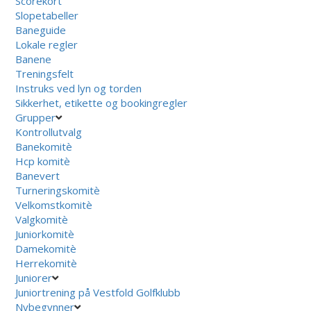
Scorekort
Slopetabeller
Baneguide
Lokale regler
Banene
Treningsfelt
Instruks ved lyn og torden
Sikkerhet, etikette og bookingregler
Grupper
Kontrollutvalg
Banekomitè
Hcp komitè
Banevert
Turneringskomitè
Velkomstkomitè
Valgkomitè
Juniorkomitè
Damekomitè
Herrekomitè
Juniorer
Juniortrening på Vestfold Golfklubb
Nybegynner