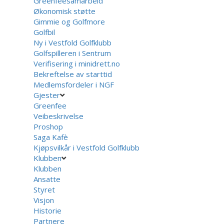
Greenfeesamarbeid
Økonomisk støtte
Gimmie og Golfmore
Golfbil
Ny i Vestfold Golfklubb
Golfspilleren i Sentrum
Verifisering i minidrett.no
Bekreftelse av starttid
Medlemsfordeler i NGF
Gjester
Greenfee
Veibeskrivelse
Proshop
Saga Kafè
Kjøpsvilkår i Vestfold Golfklubb
Klubben
Klubben
Ansatte
Styret
Visjon
Historie
Partnere