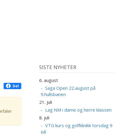
SISTE NYHETER
6. august
Del
Saga Open 22.august på
9.hullsbanen
21. juli
Lag NM i dame og herre klassen
efaler
8. juli
VTG kurs og golfklinikk torsdag 9
juli