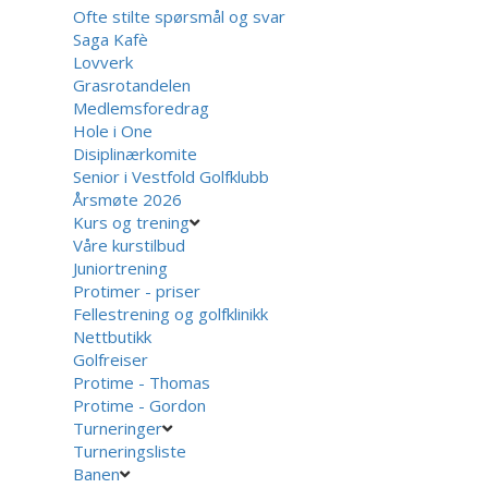
Ofte stilte spørsmål og svar
Saga Kafè
Lovverk
Grasrotandelen
Medlemsforedrag
Hole i One
Disiplinærkomite
Senior i Vestfold Golfklubb
Årsmøte 2026
Kurs og trening
Våre kurstilbud
Juniortrening
Protimer - priser
Fellestrening og golfklinikk
Nettbutikk
Golfreiser
Protime - Thomas
Protime - Gordon
Turneringer
Turneringsliste
Banen