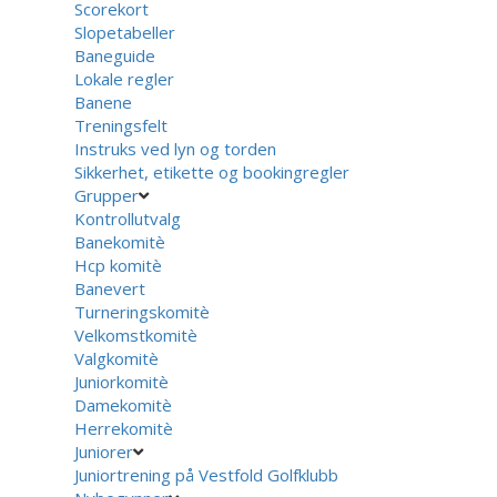
Scorekort
Slopetabeller
Baneguide
Lokale regler
Banene
Treningsfelt
Instruks ved lyn og torden
Sikkerhet, etikette og bookingregler
Grupper
Kontrollutvalg
Banekomitè
Hcp komitè
Banevert
Turneringskomitè
Velkomstkomitè
Valgkomitè
Juniorkomitè
Damekomitè
Herrekomitè
Juniorer
Juniortrening på Vestfold Golfklubb