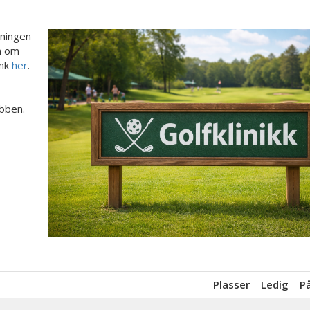
reningen
on om
ink
her
.
ubben.
Plasser
Ledig
P