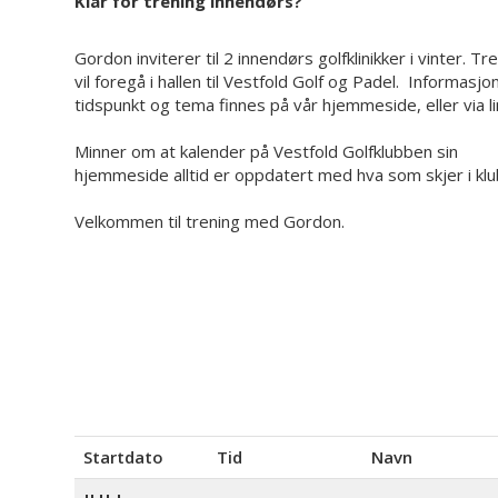
Klar for trening innendørs?
Gordon inviterer til 2 innendørs golfklinikker i vinter. T
vil foregå i hallen til Vestfold Golf og Padel. Informasj
tidspunkt og tema finnes på vår hjemmeside, eller via l
Minner om at kalender på Vestfold Golfklubben sin
hjemmeside alltid er oppdatert med hva som skjer i kl
Velkommen til trening med Gordon.
Startdato
Tid
Navn