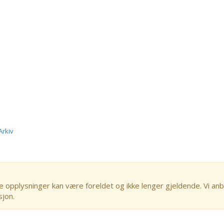
Arkiv
e opplysninger kan være foreldet og ikke lenger gjeldende. Vi anb
sjon.